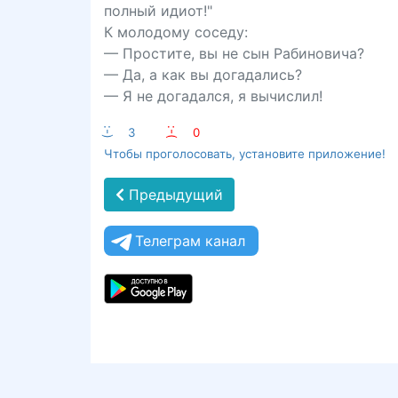
полный идиот!"
К молодому соседу:
— Простите, вы не сын Рабиновича?
— Да, а как вы догадались?
— Я не догадался, я вычислил!
:-)
3
:-(
0
Чтобы проголосовать, установите приложение!
Предыдущий
Телеграм канал