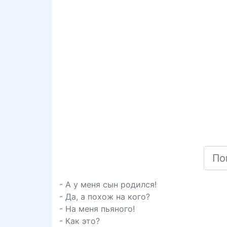
- А у меня сын родился!
- Да, а похож на кого?
- На меня пьяного!
- Как это?