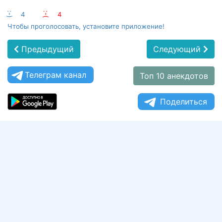
:-)
4
:-(
4
Чтобы проголосовать, установите приложение!
Предыдущий
Следующий
Телеграм канал
Топ 10 анекдотов
Поделиться