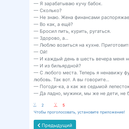
— Я зарабатываю кучу бабок.
— Сколько?
— Не знаю. Жена финансами распоряжае
— Во как, а ещё?
— Бросил пить, курить, ругаться.
— Здорово, а...
— Люблю возиться на кухне. Приготовить
— Ой!
— И каждый день в шесть вечера меня 
— И из бильярдной?
— С любого места. Теперь я ненавижу фу
любовь. Так вот. А вы говорите...
— Погоди-ка, а как же седьмой лепесто
— Да ладно, мужики, мы же не дети, не 
:-)
2
:-(
5
Чтобы проголосовать, установите приложение!
Предыдущий