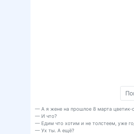
— А я жене на прошлое 8 марта цветик-
— И что?
— Едим что хотим и не толстеем, уже го
— Ух ты. А ещё?