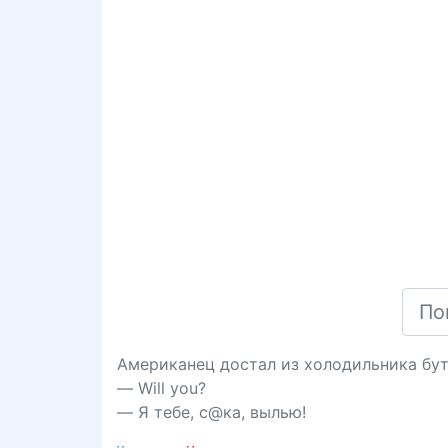
Американец достал из холодильника бут
— Will уоu?
— Я тебе, с@ка, вылью!