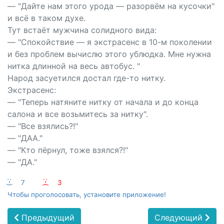
— "Дайте нам этого урода — разорвём на кусочки"
и всё в таком духе.
Тут встаёт мужчина солидного вида:
— "Спокойствие — я экстрасенс в 10-м поколении
и без проблем вычислю этого ублюдка. Мне нужна
нитка длинной на весь автобус. "
Народ засуетился достал где-то нитку.
Экстрасенс:
— "Теперь натяните нитку от начала и до конца
салона и все возьмитесь за нитку".
— "Все взялись?!"
— "ДАА."
— "Кто пёрнул, тоже взялся?!"
— "ДА."
:-)
7
:-(
3
Чтобы проголосовать, установите приложение!
Предыдущий
Следующий