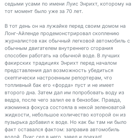
седыми усами по имени Луис Энрихт, которому на
тот момент было уже за 70 лет.
В тот день он на лужайке перед своим домом на
Лонг-Айленде продемонстрировал скоплению
журналистов как обычный легковой автомобиль с
обычным двигателем внутреннего сгорания
способен работать на обычной воде. В лучших
факирских традициях Энрихт перед началом
представления дал возможность убедиться
скептически настроенным репортерам, что
топливный бак его «форда» пуст и не имеет
второго дна. Затем дал им попробовать воду из
ведра, после чего залил ее в бензобак. Правда,
изюминка фокуса состояла в некой зеленоватой
жидкости, небольшое количество которой он из
пузырька добавил к воде. Но как бы там ни было
факт оставался фактом: заправив автомобиль
водой, Луис сел в него, завел и поехал!