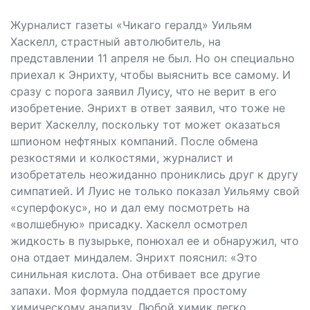
Журналист газеты «Чикаго гералд» Уильям
Хаскелл, страстный автолюбитель, на
представлении 11 апреля не был. Но он специально
приехал к Энрихту, чтобы выяснить все самому. И
сразу с порога заявил Луису, что не верит в его
изобретение. Энрихт в ответ заявил, что тоже не
верит Хаскеллу, поскольку тот может оказаться
шпионом нефтяных компаний. После обмена
резкостями и колкостями, журналист и
изобретатель неожиданно прониклись друг к другу
симпатией. И Луис не только показал Уильяму свой
«суперфокус», но и дал ему посмотреть на
«волшебную» присадку. Хаскелл осмотрел
жидкость в пузырьке, понюхал ее и обнаружил, что
она отдает миндалем. Энрихт пояснил: «Это
синильная кислота. Она отбивает все другие
запахи. Моя формула поддается простому
химическому анализу. Любой химик легко