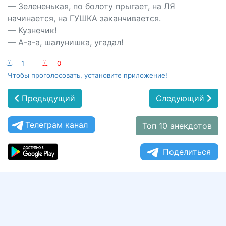
— Зелененькая, по болоту прыгает, на ЛЯ
начинается, на ГУШКА заканчивается.
— Кузнечик!
— А-а-а, шалунишка, угадал!
:-)
1
:-(
0
Чтобы проголосовать, установите приложение!
Предыдущий
Следующий
Телеграм канал
Топ 10 анекдотов
Поделиться