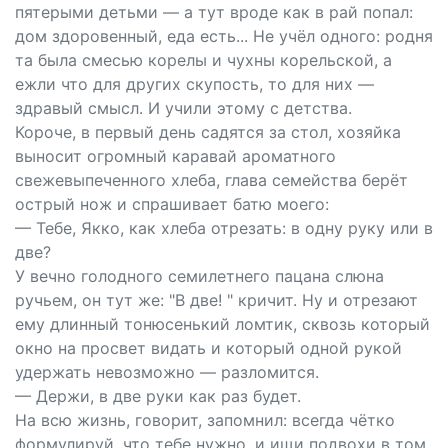
пятерыми детьми — а тут вроде как в рай попал:
дом здоровенный, еда есть... Не учёл одного: родня
та была смесью корелы и чухны корельской, а
ежли что для других скупость, то для них —
здравый смысл. И учили этому с детства.
Короче, в первый день садятся за стол, хозяйка
выносит огромный каравай ароматного
свежевыпеченного хлеба, глава семейства берёт
острый нож и спрашивает батю моего:
— Тебе, Якко, как хлеба отрезать: в одну руку или в
две?
У вечно голодного семилетнего пацана слюна
ручьем, он тут же: "В две! " кричит. Ну и отрезают
ему длинный тонюсенький ломтик, сквозь который
окно на просвет видать и который одной рукой
удержать невозможно — разломится.
— Держи, в две руки как раз будет.
На всю жизнь, говорит, запомнил: всегда чётко
формулируй, что тебе нужно, и ищи подвохи в том,