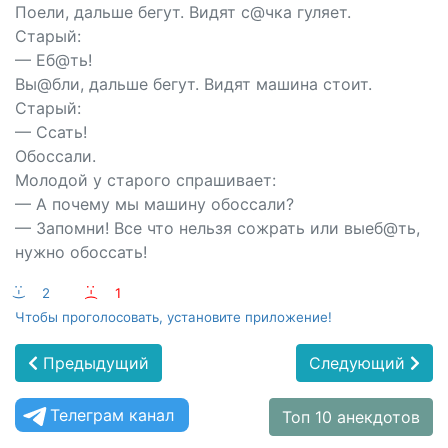
Поели, дальше бегут. Видят с@чка гуляет.
Старый:
— Еб@ть!
Вы@бли, дальше бегут. Видят машина стоит.
Старый:
— Ссать!
Обоссали.
Молодой у старого спрашивает:
— А почему мы машину обоссали?
— Запомни! Все что нельзя сожрать или выеб@ть,
нужно обоссать!
:-)
2
:-(
1
Чтобы проголосовать, установите приложение!
Предыдущий
Следующий
Телеграм канал
Топ 10 анекдотов