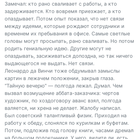
Замечал: кто рано сваливает с работы, а кто
задерживается. Кто вовремя приезжает, а кто
опаздывает. Потом опыт показал, что нет связи
между идеями, которые рождают сотрудники и
временем их пребывания в офисе. Самые светлые
головы могут просыпать, рано сваливать. Но потом
родить гениальную идею. Другие могут не
опаздывать, засиживаться допоздна, но так ничего
выдающегося не выдать. Нет связи.
Леонардо да Винчи тоже обдумывал замыслы
картин в лежачем положении, закрыв глаза.
"Тайную вечерю" — полгода лежал. Думал. Чем
вызвал возмущение аббата-заказчика: чертов
художник, по хоздоговору аванс взял, полгода
валяется, ни хрена не делает. Жалобу написал.
Был советский талантливый физик. Приходил на
работу к обеду, слонялся по курилкам и буфетам.
Потом, подложив под голову книги, часами дремал
на большом подоконнике. У него, видите ли, есть