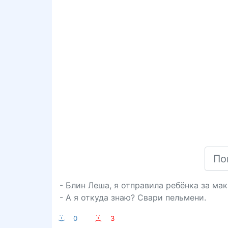
- Блин Леша, я отправила ребёнка за мак
- А я откуда знаю? Свари пельмени.
:-)
0
:-(
3