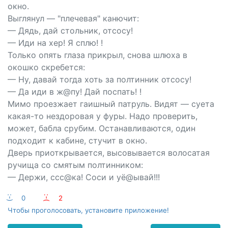
окно.
Выглянул — "плечевая" канючит:
— Дядь, дай стольник, отсосу!
— Иди на хер! Я сплю! !
Только опять глаза прикрыл, снова шлюха в
окошко скребется:
— Ну, давай тогда хоть за полтинник отсосу!
— Да иди в ж@пу! Дай поспать! !
Мимо проезжает гаишный патруль. Видят — суета
какая-то нездоровая у фуры. Надо проверить,
может, бабла срубим. Останавливаются, один
подходит к кабине, стучит в окно.
Дверь приоткрывается, высовывается волосатая
ручища со смятым полтинником:
— Держи, ссс@ка! Соси и уё@ывай!!!
:-)
0
:-(
2
Чтобы проголосовать, установите приложение!