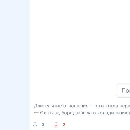
Длительные отношения — это когда перв
— Ох ты ж, борщ забыла в холодильник 
:-)
3
:-(
2