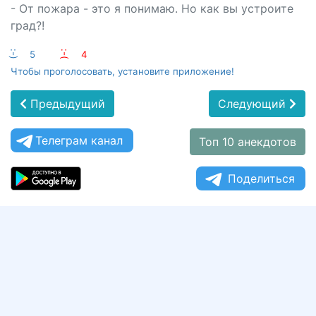
- От пожара - это я понимаю. Но как вы устроите
град?!
:-)
5
:-(
4
Чтобы проголосовать, установите приложение!
Предыдущий
Следующий
Телеграм канал
Топ 10 анекдотов
Поделиться