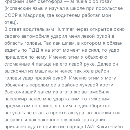
красный цвет светофора — аl huеlе pido rosа?
(Испанский язык я изучал в школе при посольстве
СССР в Мадриде, где водителем работал мой
отец).
В ответ водитель а/м Hummеr через открытое окно
своего автомобиля ударил меня левой рукой в
область головы. Так как шлем, в котором я обязан
ездить по ПДД я на этот момент не снял, то удар
пришелся по нему. Именно этим я объясняю
сломанные 4 пальца на его левой руке. Далее он
выскочил из машины и нанес так же в район
головы удар правой рукой. Именно этим я могу
объяснить перелом ее в районе лучевой кости.
Выскочивший затем из этого же автомобиля
пассажир нанес мне удар каким-то тяжелым
предметом по спине, я с ним в единоборство
вступать не стал, а просто аккуратно положил на
асфальт и как законопослушный гражданин
принялся ждать прибытие наряда ГАИ. Каких-либо