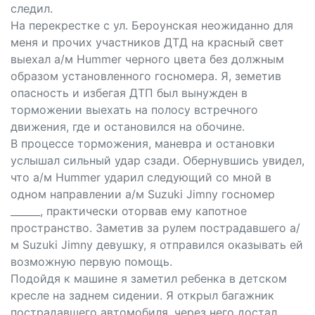
следил.
На перекрестке с ул. Бероунская неожиданно для
меня и прочих участников ДТД на красный свет
выехал а/м Hummеr черного цвета без должным
образом установленного госномера. Я, земетив
опасность и избегая ДТП был вынужден в
торможении выехать на полосу встречного
движения, где и остановился на обочине.
В процессе торможения, маневра и остановки
услышал сильный удар сзади. Обернувшись увидел,
что а/м Hummеr ударил следующий со мной в
одном направлении а/м Suzuki Jimnу госномер
______, практически оторвав ему капотное
пространство. Заметив за рулем пострадавшего а/
м Suzuki Jimnу девушку, я отправился оказывать ей
возможную первую помощь.
Подойдя к машине я заметил ребенка в детском
кресле на заднем сидении. Я открыл багажник
пострадавшего автомобиля, через него достал