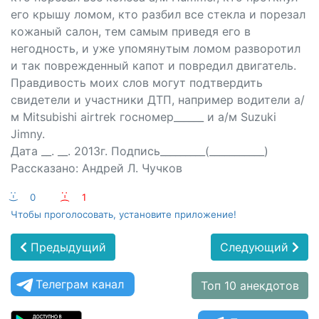
его крышу ломом, кто разбил все стекла и порезал
кожаный салон, тем самым приведя его в
негодность, и уже упомянутым ломом разворотил
и так поврежденный капот и повредил двигатель.
Правдивость моих слов могут подтвердить
свидетели и участники ДТП, например водители а/
м Mitsubishi аirtrеk госномер______ и а/м Suzuki
Jimnу.
Дата __. __. 2013г. Подпись_________(___________)
Рассказано: Андрей Л. Чучков
:-)
0
:-(
1
Чтобы проголосовать, установите приложение!
Предыдущий
Следующий
Телеграм канал
Топ 10 анекдотов