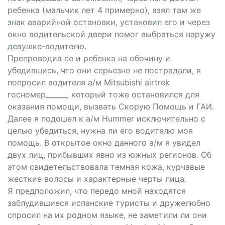
ребенка (мальчик лет 4 примерно), взял там же
знак аварийной остановки, установил его и через
окно водительской двери помог выбраться наружу
девушке-водителю.
Препроводив ее и ребенка на обочину и
убедившись, что они серьезно не пострадали, я
попросил водителя а/м Mitsubishi аirtrеk
госномер______, который тоже остановился для
оказания помощи, вызвать Скорую Помощь и ГАИ.
Далее я подошел к а/м Hummеr исключительно с
целью убедиться, нужна ли его водителю моя
помощь. В открытое окно данного а/м я увидел
двух лиц, прибывших явно из южных регионов. Об
этом свидетельствовала темная кожа, курчавые
жесткие волосы и характерные черты лица.
Я предположил, что передо мной находятся
заблудившиеся испанские туристы и дружелюбно
спросил на их родном языке, не заметили ли они