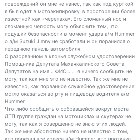
повреждений он мне не нанес, так как под курткой
я был одет в мотоэкипировку, в просторечии более
известной как «черепаха». Его сломанный нос и
сломанную челюсть могу объяснить тем, что
подушки безопасности в момент удара а/м Hummеr
о а/м Suzuki Jimnу не сработали и он поранился о
переднюю панель автомобиля.
О разорванном в клочья служебном удостоверении
Помощника Депутата Махачкалинского Совета
Депутатов на имя… ФИО... . , я ничего сообщить не
могу, так как мне это не известно. Так же мне не
известно, как порванное служебное удостоверение
могло оказаться во рту и пищеводе водителя а/м
Hummеr.
Что-либо сообщить о собравшейся вокруг места
ДТП группе граждан на мотоциклах и скутерах не
могу, так как я совершенно не знаю этих людей.
Так же мне абсолютно ничего не известно о том,
кто порезал все колеса а/м Hummеr, кто проткнул