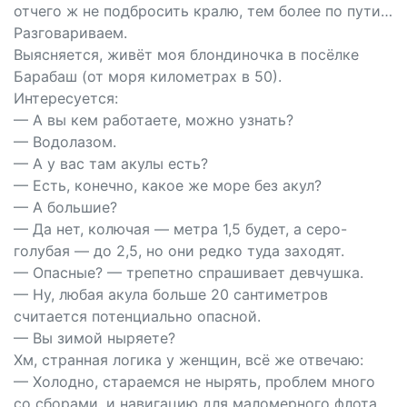
отчего ж не подбросить кралю, тем более по пути…
Разговариваем.
Выясняется, живёт моя блондиночка в посёлке
Барабаш (от моря километрах в 50).
Интересуется:
— А вы кем работаете, можно узнать?
— Водолазом.
— А у вас там акулы есть?
— Есть, конечно, какое же море без акул?
— А большие?
— Да нет, колючая — метра 1,5 будет, а серо-
голубая — до 2,5, но они редко туда заходят.
— Опасные? — трепетно спрашивает девчушка.
— Ну, любая акула больше 20 сантиметров
считается потенциально опасной.
— Вы зимой ныряете?
Хм, странная логика у женщин, всё же отвечаю:
— Холодно, стараемся не нырять, проблем много
со сборами, и навигацию для маломерного флота