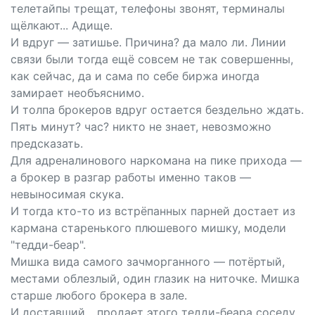
телетайпы трещат, телефоны звонят, терминалы
щёлкают... Адище.
И вдруг — затишье. Причина? да мало ли. Линии
связи были тогда ещё совсем не так совершенны,
как сейчас, да и сама по себе биржа иногда
замирает необъяснимо.
И толпа брокеров вдруг остается бездельно ждать.
Пять минут? час? никто не знает, невозможно
предсказать.
Для адреналинового наркомана на пике прихода —
а брокер в разгар работы именно таков —
невыносимая скука.
И тогда кто-то из встрёпанных парней достает из
кармана старенького плюшевого мишку, модели
"тедди-беар".
Мишка вида самого зачморганного — потёртый,
местами облезлый, один глазик на ниточке. Мишка
старше любого брокера в зале.
И доставший... продает этого тедди-беара соседу.