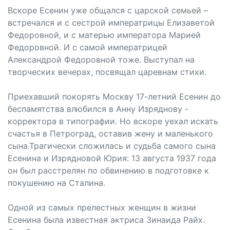
Вскоре Есенин уже общался с царской семьей –
встречался и с сестрой императрицы Елизаветой
Федоровной, и с матерью императора Марией
Федоровной. И с самой императрицей
Александрой Федоровной тоже. Выступал на
творческих вечерах, посвящал царевнам стихи.
Приехавший покорять Москву 17-летний Есенин до
беспамятства влюбился в Анну Изряднову -
корректора в типографии. Но вскоре уехал искать
счастья в Петроград, оставив жену и маленького
сына.Трагически сложилась и судьба самого сына
Есенина и Изрядновой Юрия: 13 августа 1937 года
он был расстрелян по обвинению в подготовке к
покушению на Сталина.
Одной из самых прелестных женщин в жизни
Есенина была известная актриса Зинаида Райх.