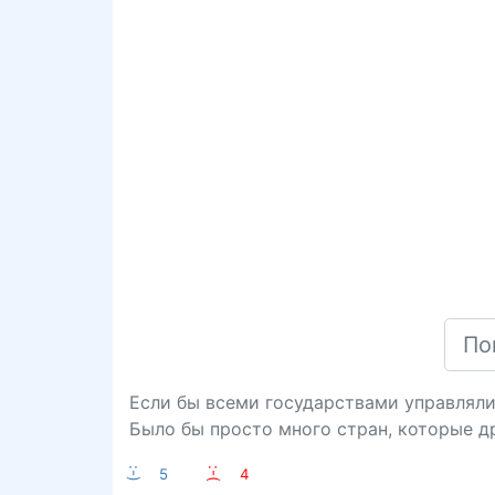
Если бы всеми государствами управляли
Было бы просто много стран, которые др
:-)
5
:-(
4