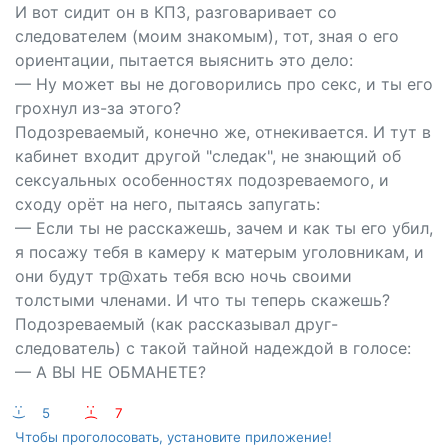
И вот сидит он в КПЗ, разговаривает со
следователем (моим знакомым), тот, зная о его
ориентации, пытается выяснить это дело:
— Ну может вы не договорились про ceкс, и ты его
грохнул из-за этого?
Подозреваемый, конечно же, отнекивается. И тут в
кабинет входит другой "следак", не знающий об
ceксуальных особенностях подозреваемого, и
сходу орёт на него, пытаясь запугать:
— Если ты не расскажешь, зачем и как ты его убил,
я посажу тебя в камеру к матерым уголовникам, и
они будут тр@хать тебя всю ночь своими
толстыми членами. И что ты теперь скажешь?
Подозреваемый (как рассказывал друг-
следователь) с такой тайной надеждой в голосе:
— А ВЫ НЕ ОБМАНЕТЕ?
:-)
5
:-(
7
Чтобы проголосовать, установите приложение!