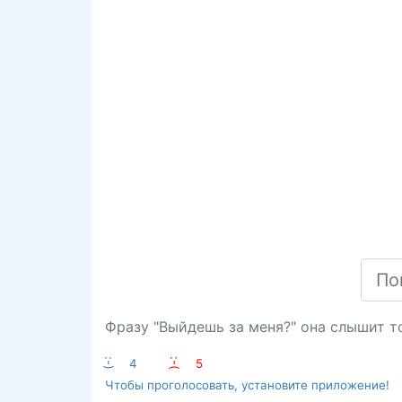
Фразу "Выйдешь за меня?" она слышит то
:-)
4
:-(
5
Чтобы проголосовать, установите приложение!