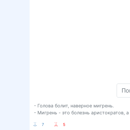
- Голова болит, наверное мигрень.
- Мигрень - это болезнь аристократов, а
:-)
7
:-(
5