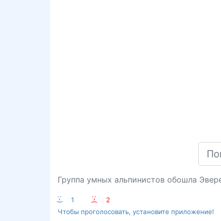
Группа умных альпинистов обошла Эвере
:-)
1
:-(
2
Чтобы проголосовать, установите приложение!