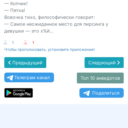
— Копчик!
— Пятка!
Вовочка тихо, философически говорит:
— Самое неожиданное место для пирсинга у
девушки — это х%й...
:-)
1
:-(
1
Чтобы проголосовать, установите приложение!
Предыдущий
Следующий
Телеграм канал
Топ 10 анекдотов
Поделиться