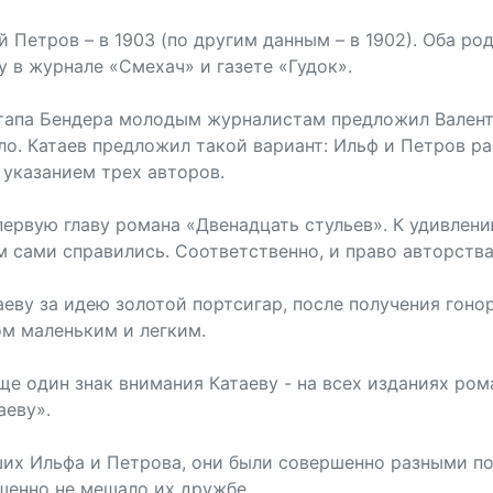
й Петров – в 1903 (по другим данным – в 1902). Оба ро
у в журнале «Смехач» и газете «Гудок».
апа Бендера молодым журналистам предложил Валентин
ало. Катаев предложил такой вариант: Ильф и Петров р
 указанием трех авторов.
первую главу романа «Двенадцать стульев». К удивлен
ым сами справились. Соответственно, и право авторст
еву за идею золотой портсигар, после получения гоно
ом маленьким и легким.
е один знак внимания Катаеву - на всех изданиях ром
аеву».
х Ильфа и Петрова, они были совершенно разными по 
шенно не мешало их дружбе.