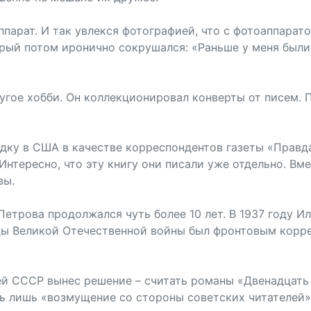
ппарат. И так увлекся фотографией, что с фотоаппарато
рый потом иронично сокрушался: «Раньше у меня были д
угое хобби. Он коллекционировал конверты от писем. П
здку в США в качестве корреспондентов газеты «Правд
нтересно, что эту книгу они писали уже отдельно. Вм
вы.
етрова продолжался чуть более 10 лет. В 1937 году И
оды Великой Отечественной войны был фронтовым корре
ей СССР вынес решение – считать романы «Двенадцать 
ь лишь «возмущение со стороны советских читателей».