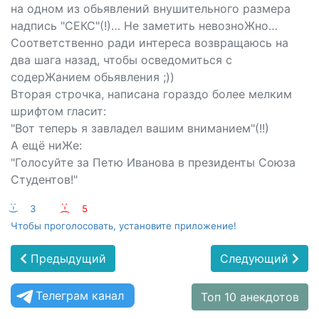
на одном из обьявлений внушительного размера
надпись "СЕКС"(!)… Не заметить невозноЖно…
Соответственно ради интереса возвращаюсь на
два шага назад, чтобы осведомиться с
содерЖанием обьявления ;))
Вторая строчка, написана гораздо более мелким
шрифтом гласит:
"Вот теперь я завладел вашим вниманием"(!!)
А ещё ниЖе:
"Голосуйте за Петю Иванова в президенты Союза
Студентов!"
:-)
3
:-(
5
Чтобы проголосовать, установите приложение!
Предыдущий
Следующий
Телеграм канал
Топ 10 анекдотов