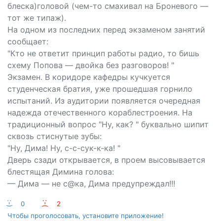
блеска)головой (чем-то смахивал на Броневого —
тот же типаж).
На одном из последних перед экзаменом занятий
сообщает:
"Кто не ответит принцип работы радио, то бишь
схему Попова — двойка без разговоров! "
Экзамен. В коридоре кафедры кучкуется
студенческая братия, уже прошедшая горнило
испытаний. Из аудитории появляется очередная
надежда отечественного кораблестроения. На
традиционный вопрос "Ну, как? " буквально шипит
сквозь стиснутые зубы:
"Ну, Дима! Ну, с-с-сук-к-ка! "
Дверь сзади открывается, в проем высовывается
блестящая Димина голова:
— Дима — не с@ка, Дима предупреждал!!!
:-)
0
:-(
2
Чтобы проголосовать, установите приложение!