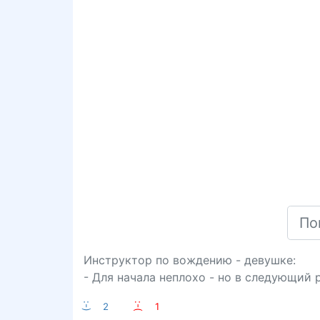
Инструктор по вождению - девушке:
- Для начала неплохо - но в следующий 
:-)
2
:-(
1