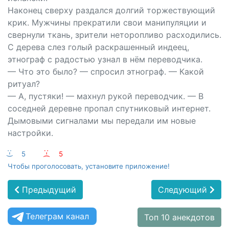
Наконец сверху раздался долгий торжествующий
крик. Мужчины прекратили свои манипуляции и
свернули ткань, зрители неторопливо расходились.
С дерева слез голый раскрашенный индеец,
этнограф с радостью узнал в нём переводчика.
— Что это было? — спросил этнограф. — Какой
ритуал?
— А, пустяки! — махнул рукой переводчик. — В
соседней деревне пропал спутниковый интернет.
Дымовыми сигналами мы передали им новые
настройки.
:-)
5
:-(
5
Чтобы проголосовать, установите приложение!
Предыдущий
Следующий
Телеграм канал
Топ 10 анекдотов