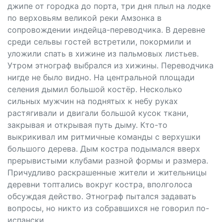
джипе от городка до порта, три дня плыл на лодке
по верховьям великой реки Амзонка в
сопровождении индейца-переводчика. В деревне
среди сельвы гостей встретили, покормили и
уложили спать в хижине из пальмовых листьев.
Утром этнограф выбрался из хижины. Переводчика
нигде не было видно. На центральной площади
селения дымил большой костёр. Несколько
сильных мужчин на поднятых к небу руках
растягивали и двигали большой кусок ткани,
закрывая и открывая путь дыму. Кто-то
выкрикивал им ритмичные команды с верхушки
большого дерева. Дым костра подымался вверх
прерывистыми клубами разной формы и размера.
Причудливо раскрашенные жители и жительницы
деревни топтались вокруг костра, вполголоса
обсуждая действо. Этнограф пытался задавать
вопросы, но никто из собравшихся не говорил по-
испански.