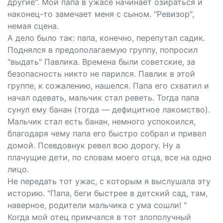
другие". Мой папа в ужасе начинает озираться и
наконец-то замечает меня с сыном. "Ревизор",
немая сцена.
А дело было так: папа, конечно, перепутал садик.
Поднялся в предополагаемую группу, попросил
"выдать" Павлика. Времена были советские, за
безопасность никто не парился. Павлик в этой
группе, к сожалению, нашелся. Папа его схватил и
начал одевать, мальчик стал реветь. Тогда папа
сунул ему банан (тогда — дефицитное лакомство).
Мальчик стал есть банан, немного успокоился,
благодаря чему папа его быстро собрал и привел
домой. Псевдовнук ревел всю дорогу. Ну а
плачущие дети, по словам моего отца, все на одно
лицо.
Не передать тот ужас, с которым я выслушала эту
историю. "Папа, беги быстрее в детский сад, там,
наверное, родители мальчика с ума сошли! "
Когда мой отец примчался в тот злополучный