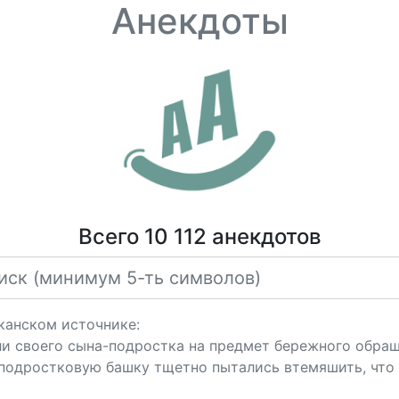
Анекдоты
Всего 10 112 анекдотов
канском источнике:
 своего сына-подростка на предмет бережного обраще
в подростковую башку тщетно пытались втемяшить, что 