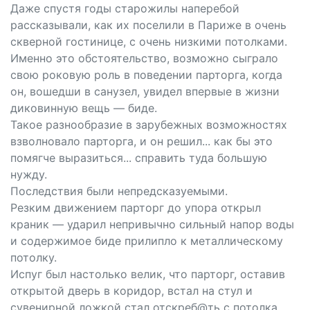
Даже спустя годы старожилы наперебой
рассказывали, как их поселили в Париже в очень
скверной гостинице, с очень низкими потолками.
Именно это обстоятельство, возможно сыграло
свою роковую роль в поведении парторга, когда
он, вошедши в санузел, увидел впервые в жизни
диковинную вещь — биде.
Такое разнообразие в зарубежных возможностях
взволновало парторга, и он решил... как бы это
помягче выразиться... справить туда большую
нужду.
Последствия были непредсказуемыми.
Резким движением парторг до упора открыл
краник — ударил непривычно сильный напор воды
и содержимое биде прилипло к металлическому
потолку.
Испуг был настолько велик, что парторг, оставив
открытой дверь в коридор, встал на стул и
сувенирной ложкой стал отскреб@ть с потолка