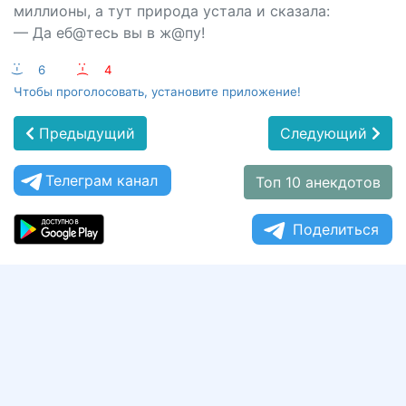
миллионы, а тут природа устала и сказала:
— Да еб@тесь вы в ж@пу!
:-)
6
:-(
4
Чтобы проголосовать, установите приложение!
Предыдущий
Следующий
Телеграм канал
Топ 10 анекдотов
Поделиться