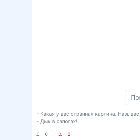
- Какая у вас странная картина. Называет
- Дык в сапогах!
:-)
0
:-(
2