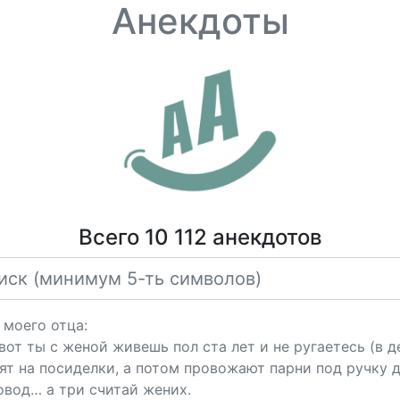
Анекдоты
Всего 10 112 анекдотов
 моего отца:
т ты с женой живешь пол ста лет и не ругаетесь (в де
т на посиделки, а потом провожают парни под ручку д
овод… а три считай жених.