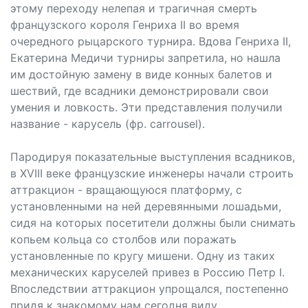
этому переходу нелепая и трагичная смерть
французского короля Генриха II во время
очередного рыцарского турнира. Вдова Генриха II,
Екатерина Медичи турниры запретила, но нашла
им достойную замену в виде конных балетов и
шествий, где всадники демонстрировали свои
умения и ловкость. Эти представления получили
название - карусель (фр. carrousel).
Пародируя показательные выступления всадников,
в XVIII веке французские инженеры начали строить
аттракцион - вращающуюся платформу, с
установленными на ней деревянными лошадьми,
сидя на которых посетители должны были снимать
копьем кольца со столбов или поражать
установленные по кругу мишени. Одну из таких
механических каруселей привез в Россию Петр I.
Впоследствии аттракцион упрощался, постепенно
придя к знакомому нам сегодня виду.