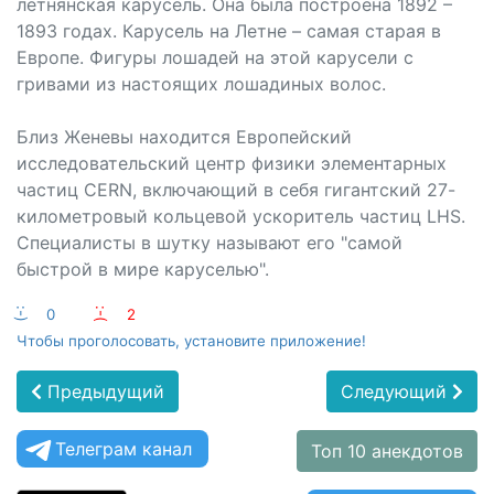
летнянская карусель. Она была построена 1892 –
1893 годах. Карусель на Летне – самая старая в
Европе. Фигуры лошадей на этой карусели с
гривами из настоящих лошадиных волос.
Близ Женевы находится Европейский
исследовательский центр физики элементарных
частиц CERN, включающий в себя гигантский 27-
километровый кольцевой ускоритель частиц LHS.
Специалисты в шутку называют его "самой
быстрой в мире каруселью".
:-)
0
:-(
2
Чтобы проголосовать, установите приложение!
Предыдущий
Следующий
Телеграм канал
Топ 10 анекдотов