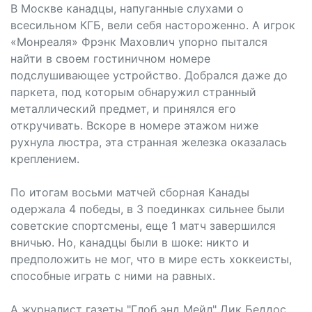
В Москве канадцы, напуганные слухами о
всесильном КГБ, вели себя настороженно. А игрок
«Монреаля» Фрэнк Маховлич упорно пытался
найти в своем гостиничном номере
подслушивающее устройство. Добрался даже до
паркета, под которым обнаружил странный
металлический предмет, и принялся его
откручивать. Вскоре в номере этажом ниже
рухнула люстра, эта странная железка оказалась
креплением.
По итогам восьми матчей сборная Канады
одержала 4 победы, в 3 поединках сильнее были
советские спортсмены, еще 1 матч завершился
вничью. Но, канадцы были в шоке: никто и
предположить не мог, что в мире есть хоккеисты,
способные играть с ними на равных.
А журналист газеты "Глоб энд Мейл" Дик Беддос