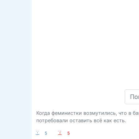
Когда феминистки возмутились, что в б
потребовали оставить всё как есть.
:-)
5
:-(
5