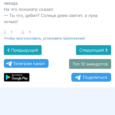
звезда.
На что психиатр сказал:
— Ты что, дебил? Солнце днем светит, а луна
ночью!
:-)
1
:-(
1
Чтобы проголосовать, установите приложение!
Предыдущий
Следующий
Телеграм канал
Топ 10 анекдотов
Поделиться