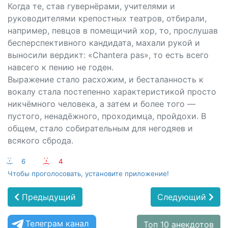
Когда те, став гувернёрами, учителями и
руководителями крепостных театров, отбирали,
например, певцов в помещичий хор, то, прослушав
бесперспективного кандидата, махали рукой и
выносили вердикт: «Chantera pas», то есть всего
навсего к пению не годен.
Выражение стало расхожим, и бесталанность к
вокалу стала постепенно характеристикой просто
никчёмного человека, а затем и более того —
пустого, ненадёжного, проходимца, пройдохи. В
общем, стало собирательным для негодяев и
всякого сброда.
:-)
6
:-(
4
Чтобы проголосовать, установите приложение!
Предыдущий
Следующий
Телеграм канал
Топ 10 анекдотов