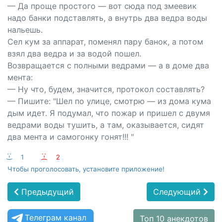
— Да проще простого — вот сюда под змеевик
надо банки подставлять, а внутрь два ведра воды
нальешь.
Сел кум за аппарат, поменял пару банок, а потом
взял два ведра и за водой пошел.
Возвращается с полными ведрами — а в доме два
мента:
— Ну что, будем, значится, протокол составлять?
— Пишите: "Шел по улице, смотрю — из дома кума
дым идет. Я подумал, что пожар и пришел с двумя
ведрами воды тушить, а там, оказывается, сидят
два мента и самогонку гонят!!! "
:-)
1
:-(
2
Чтобы проголосовать, установите приложение!
Предыдущий
Следующий
Телеграм канал
Топ 10 анекдотов