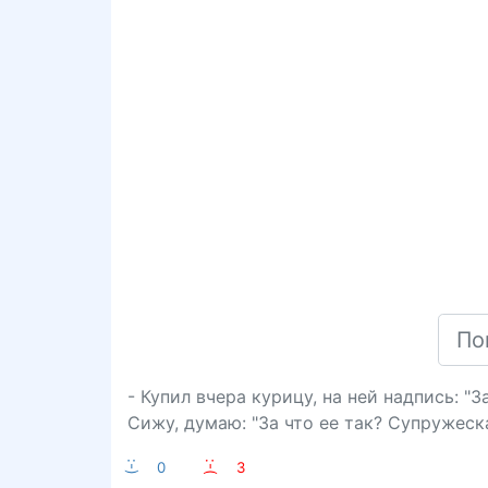
- Купил вчера курицу, на ней надпись: "
Сижу, думаю: "За что ее так? Супружеск
:-)
0
:-(
3