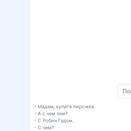
- Мадам, купите пирожки.
- А с чем они?
- С Робин Гудом.
- С чем?