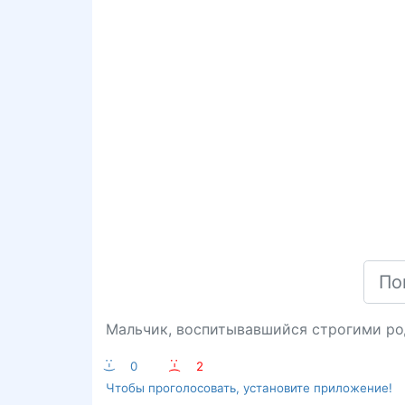
Мальчик, воспитывавшийся строгими роди
:-)
0
:-(
2
Чтобы проголосовать, установите приложение!