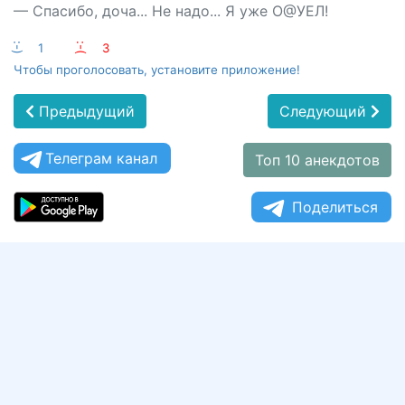
— Спасибо, доча... Не надо... Я уже О@УЕЛ!
:-)
1
:-(
3
Чтобы проголосовать, установите приложение!
Предыдущий
Следующий
Телеграм канал
Топ 10 анекдотов
Поделиться