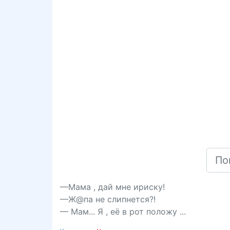
—Мама , дай мне ириску!
—Ж@па не слипнется?!
— Мам... Я , её в рот положу ...