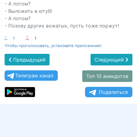
- А потом?
- Выложить в ютуб!
- А потом?
- Позову других вожатых, пусть тоже поржут!
:-)
1
:-(
1
Чтобы проголосовать, установите приложение!
Предыдущий
Следующий
Телеграм канал
Топ 10 анекдотов
Поделиться