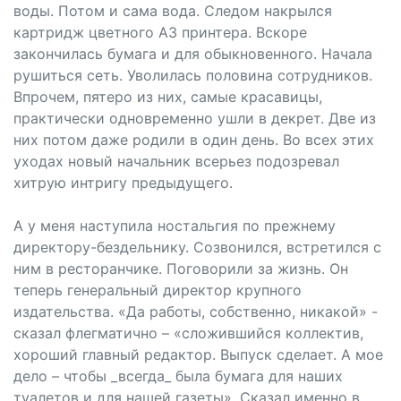
воды. Потом и сама вода. Следом накрылся
картридж цветного А3 принтера. Вскоре
закончилась бумага и для обыкновенного. Начала
рушиться сеть. Уволилась половина сотрудников.
Впрочем, пятеро из них, самые красавицы,
практически одновременно ушли в декрет. Две из
них потом даже родили в один день. Во всех этих
уходах новый начальник всерьез подозревал
хитрую интригу предыдущего.
А у меня наступила ностальгия по прежнему
директору-бездельнику. Созвонился, встретился с
ним в ресторанчике. Поговорили за жизнь. Он
теперь генеральный директор крупного
издательства. «Да работы, собственно, никакой» -
сказал флегматично – «сложившийся коллектив,
хороший главный редактор. Выпуск сделает. А мое
дело – чтобы _всегда_ была бумага для наших
туалетов и для нашей газеты». Сказал именно в