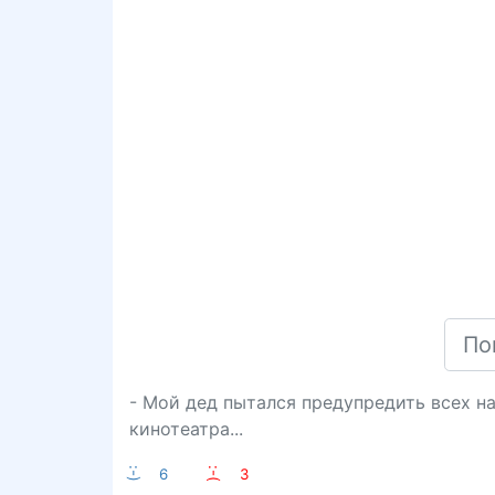
- Мой дед пытался предупредить всех на 
кинотеатра...
:-)
6
:-(
3